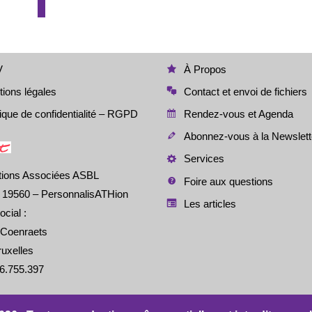
o
g
n
o
er
k
k
V
À Propos
ions légales
Contact et envoi de fichiers
tique de confidentialité – RGPD
Rendez-vous et Agenda
Abonnez-vous à la Newslett
Services
tions Associées ASBL
Foire aux questions
é 19560 – PersonnalisATHion
Les articles
ocial :
 Coenraets
uxelles
6.755.397