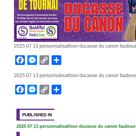
2025 07 13 personnalisathion ducasse du canon faubourg
F
M
C
P
a
e
o
ar
2025 07 13 personnalisathion ducasse du canon faubourg
c
ss
p
ta
e
e
y
g
F
M
C
P
b
n
Li
er
a
e
o
ar
Navigation
o
g
n
c
ss
p
ta
de
PUBLISHED IN
o
er
k
e
e
y
g
k
b
n
Li
er
2025 07 13 personnalisathion ducasse du canon faubourg
l’article