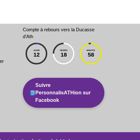
Compte à rebours vers la Ducasse
d’Ath
JOURS
HEURES
MINUTES
12
18
58
er
Suivre
PersonnalisATHion sur
Facebook