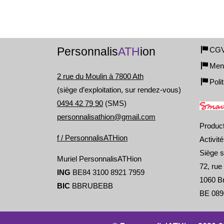
Personnalis
ATH
ion
CG
Ment
2 rue du Moulin à 7800 Ath
Poli
(siège d’exploitation, sur rendez-vous)
0494 42 79 90
(SMS)
personnalisathion@gmail.com
Produc
f / PersonnalisATHion
Activit
Siège s
Muriel PersonnalisATHion
72, rue
ING
BE84 3100 8921 7959
1060 Br
BIC
BBRUBEBB
BE 089