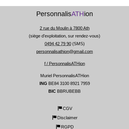
Personnalis
ATH
ion
2 rue du Moulin à 7800 Ath
(siège d’exploitation, sur rendez-vous)
0494 42 79 90
(SMS)
personnalisathion@gmail.com
f / PersonnalisATHion
Muriel PersonnalisATHion
ING
BE84 3100 8921 7959
BIC
BBRUBEBB
CGV
Disclaimer
RGPD