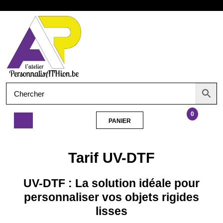
Aller
Ouvrir
au
contenu
le
menu
0
PANIER
PANIER
Tarif
UV-
Tarif UV-DTF
DTF
UV-DTF : La solution idéale pour
personnaliser vos objets rigides
lisses