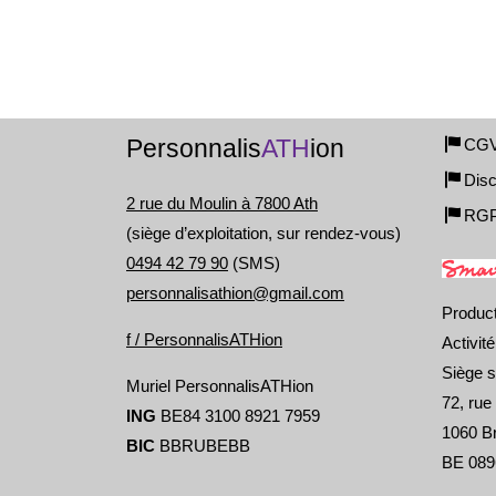
Personnalis
ATH
ion
CG
Disc
2 rue du Moulin à 7800 Ath
RG
(siège d’exploitation, sur rendez-vous)
0494 42 79 90
(SMS)
personnalisathion@gmail.com
Produc
f / PersonnalisATHion
Activit
Siège s
Muriel PersonnalisATHion
72, rue
ING
BE84 3100 8921 7959
1060 Br
BIC
BBRUBEBB
BE 089