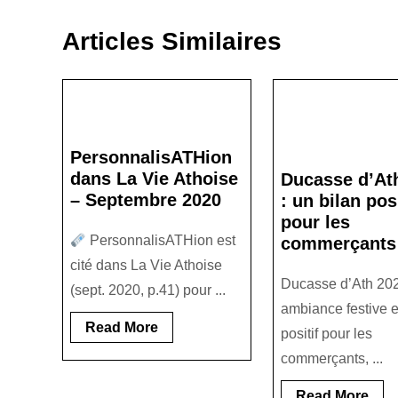
de
e
e
y
g
précédent:
b
n
Li
er
l’article
Articles Similaires
o
g
n
o
er
k
k
PersonnalisATHion
dans La Vie Athoise
Ducasse d’At
– Septembre 2020
: un bilan posi
pour les
PersonnalisATHion est
commerçants
cité dans La Vie Athoise
Ducasse d’Ath 202
(sept. 2020, p.41) pour ...
ambiance festive e
Read
Read More
positif pour les
More
commerçants, ...
Rea
Read More