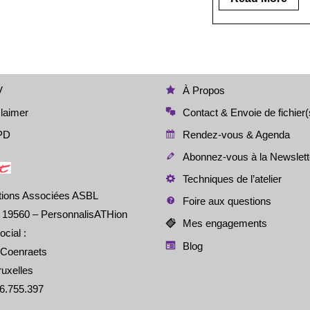
Mor
V
À Propos
laimer
Contact & Envoie de fichier(
PD
Rendez-vous & Agenda
Abonnez-vous à la Newslett
Techniques de l’atelier
tions Associées ASBL
Foire aux questions
é 19560 – PersonnalisATHion
Mes engagements
ocial :
Blog
 Coenraets
uxelles
6.755.397