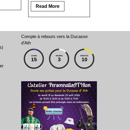
e
Read
Read More
More
Compte à rebours vers la Ducasse
d’Ath
s)
JOURS
HEURES
MINUTES
15
3
10
er