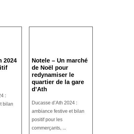
article:
h 2024
Notele – Un marché
tif
de Noël pour
redynamiser le
quartier de la gare
d’Ath
4 :
Ducasse d’Ath 2024 :
t bilan
ambiance festive et bilan
positif pour les
commerçants, ...
d