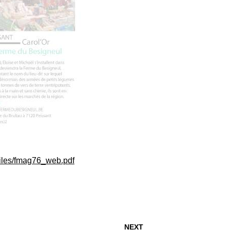
s/files/fmag76_web.pdf
Prochain
NEXT