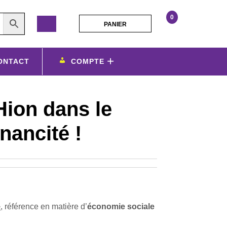
0
PANIER
PANIER
PersonnalisATHion
dans
le
ONTACT
COMPTE
magazine
Financité
!
ion dans le
nancité !
é
, référence en matière d’
économie sociale