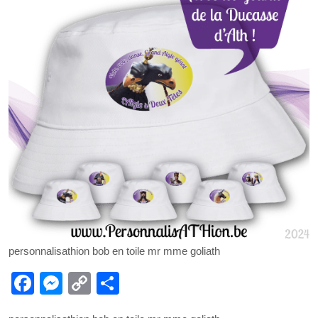
personnalisathion bob en toile mr mme goliath
F
M
C
P
a
e
o
ar