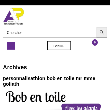
Aller
Ouvrir
au
contenu
le
menu
0
PANIER
PANIER
personnalisathion
bob
en
Archives
toile
mr
personnalisathion bob en toile mr mme
mme
goliath
goliath