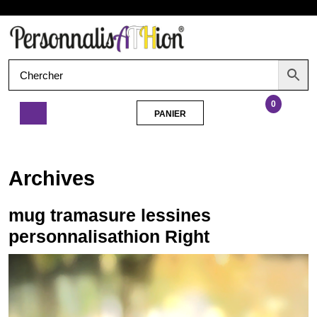
Aller
Ouvrir
au
contenu
le
menu
0
PANIER
PANIER
mug
tramasure
lessines
Archives
personnalisathion
Right
mug tramasure lessines
personnalisathion Right