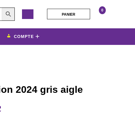
0
PANIER
PANIER
mini
tshirt
personnalisathion
COMPTE
2024
gris
aigle
ion 2024 gris aigle