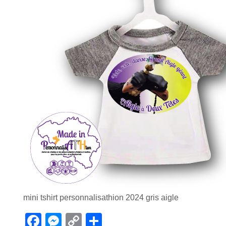
mini tshirt personnalisathion 2024 gris aigle
F
M
C
P