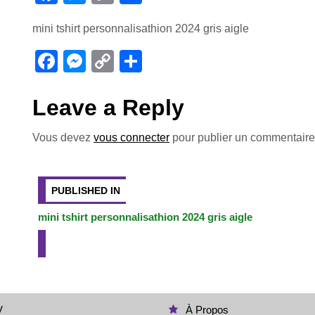
a
e
o
ar
mini tshirt personnalisathion 2024 gris aigle
c
ss
p
ta
e
e
y
g
F
M
C
P
b
n
Li
er
a
e
o
ar
o
g
n
c
ss
p
ta
Leave a Reply
o
er
k
e
e
y
g
Vous devez
vous connecter
pour publier un commentaire
k
b
n
Li
er
Navigation
o
g
n
o
er
k
de
PUBLISHED IN
k
mini tshirt personnalisathion 2024 gris aigle
l’article
V
À Propos