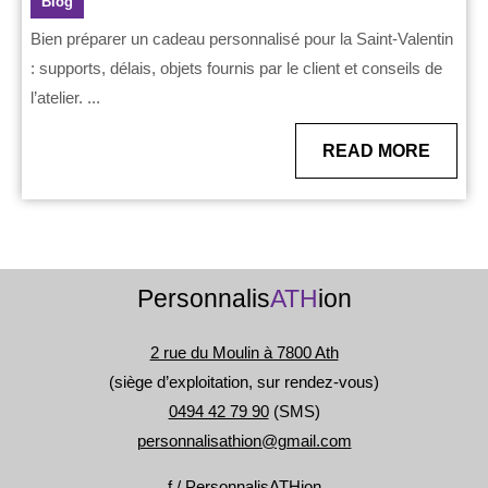
Blog
préparer
un
Bien préparer un cadeau personnalisé pour la Saint-Valentin
: supports, délais, objets fournis par le client et conseils de
cadeau
l’atelier. ...
personnalisé
pour
READ
READ MORE
la
MORE
Saint-
Valentin
Personnalis
ATH
ion
2 rue du Moulin à 7800 Ath
(siège d’exploitation, sur rendez-vous)
0494 42 79 90
(SMS)
personnalisathion@gmail.com
f / PersonnalisATHion