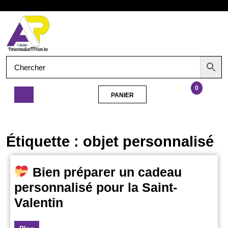
Aller
Ouvrir
au
contenu
le
menu
0
PANIER
PANIER
Bien
préparer
Étiquette :
objet personnalisé
un
cadeau
personnalisé
Bien préparer un cadeau
pour
personnalisé pour la Saint-
la
Saint-
Valentin
Valentin
Bien