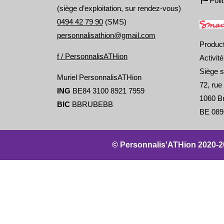
Poli
(siège d’exploitation, sur rendez-vous)
0494 42 79 90
(SMS)
personnalisathion@gmail.com
Produc
f / PersonnalisATHion
Activit
Siège s
Muriel PersonnalisATHion
72, rue
ING
BE84 3100 8921 7959
1060 Br
BIC
BBRUBEBB
BE 089
© Personnalis'ATHion 2020-2026