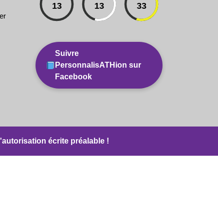
13
13
33
er
Suivre
PersonnalisATHion sur
Facebook
autorisation écrite préalable !