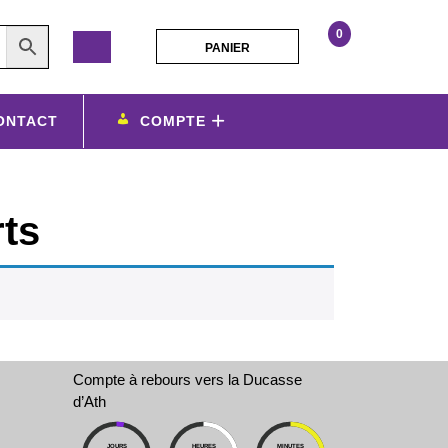
0
PANIER
PANIER
ONTACT
COMPTE
rts
Compte à rebours vers la Ducasse
d’Ath
JOURS
HEURES
MINUTES