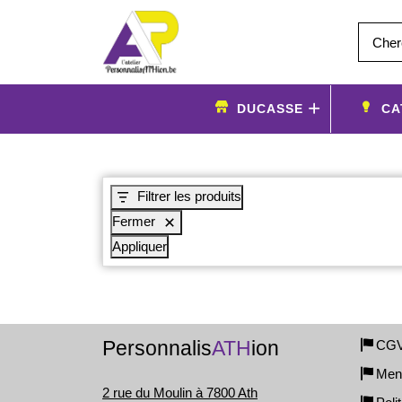
Aller
au
contenu
DUCASSE
CA
Filtrer les produits
Fermer
Appliquer
Personnalis
ATH
ion
CG
Ment
2 rue du Moulin à 7800 Ath