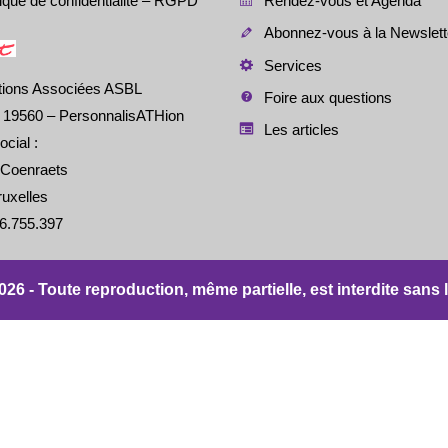
tique de confidentialité – RGPD
Rendez-vous et Agenda
Abonnez-vous à la Newslett
Services
tions Associées ASBL
Foire aux questions
é 19560 – PersonnalisATHion
Les articles
ocial :
 Coenraets
uxelles
6.755.397
 - Toute reproduction, même partielle, est interdite sans l'