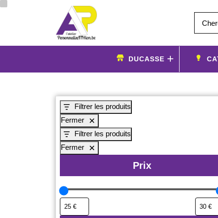
Aller
au
contenu
DUCASSE
CA
Filtrer les produits
Fermer
Filtrer les produits
Fermer
Prix