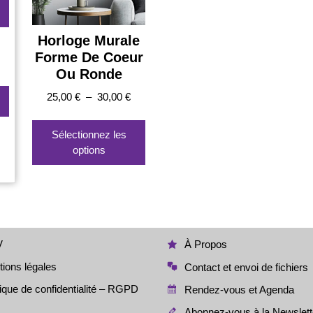
Horloge Murale
Forme De Coeur
Ou Ronde
Plage
25,00
€
–
30,00
€
de
Ce
prix :
produit
Sélectionnez les
25,00 €
a
options
à
plusieurs
30,00 €
variations.
Les
options
peuvent
être
V
À Propos
choisies
ions légales
Contact et envoi de fichiers
sur
la
tique de confidentialité – RGPD
Rendez-vous et Agenda
page
Abonnez-vous à la Newslett