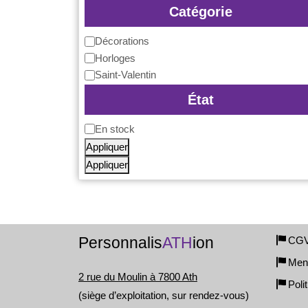
Catégorie
Décorations
Catégorie
Horloges
Saint-Valentin
État
En stock
Disponibilité
Appliquer
Appliquer
Personnalis
ATH
ion
CG
Ment
2 rue du Moulin à 7800 Ath
Poli
(siège d’exploitation, sur rendez-vous)