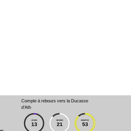
Compte à rebours vers la Ducasse
d’Ath
JOURS
HEURES
MINUTES
13
21
53
er