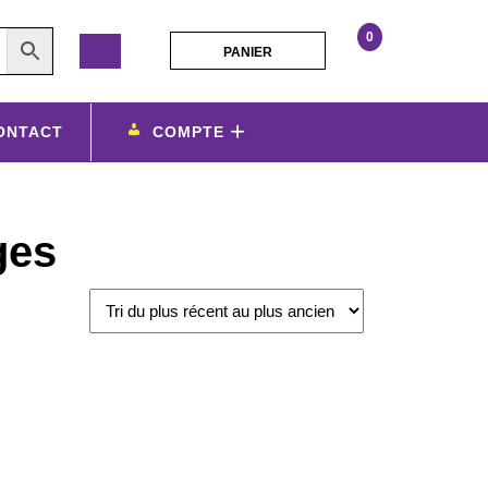
0
PANIER
PANIER
Horloge
Murale
Forme
ONTACT
COMPTE
de
Coeur
ou
Ronde
ges