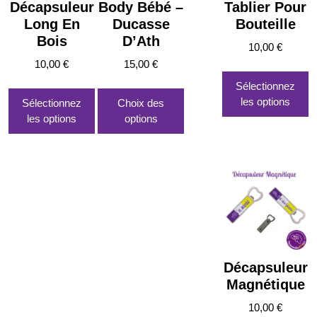
Décapsuleur
Body Bébé –
Tablier Pour
Long En
Ducasse
Bouteille
Bois
D’Ath
10,00
€
10,00
€
15,00
€
Ce
Sélectionnez
produit
les options
Sélectionnez
Choix des
a
les options
options
plusieurs
variations.
Les
options
peuvent
être
choisies
sur
la
Décapsuleur
page
Magnétique
du
produit
10,00
€