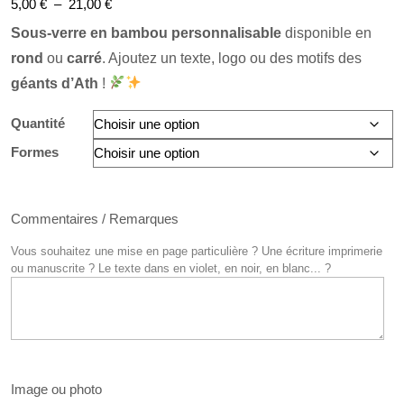
Plage
5,00
€
–
21,00
€
de
Sous-verre en bambou personnalisable
disponible en
prix :
rond
ou
carré
. Ajoutez un texte, logo ou des motifs des
5,00 €
géants d’Ath
!
à
Quantité
21,00 €
Formes
Commentaires / Remarques
Vous souhaitez une mise en page particulière ? Une écriture imprimerie
ou manuscrite ? Le texte dans en violet, en noir, en blanc... ?
Image ou photo