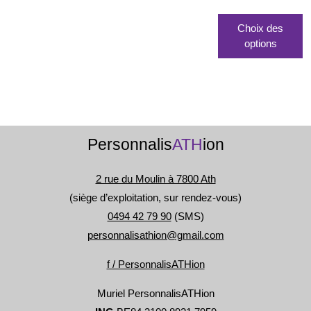
C
pr
Choix des
a
options
p
va
L
o
p
êt
Personnalis
ATH
ion
c
s
la
2 rue du Moulin à 7800 Ath
p
(siège d’exploitation, sur rendez-vous)
d
0494 42 79 90
(SMS)
pr
personnalisathion@gmail.com
f / PersonnalisATHion
Muriel PersonnalisATHion