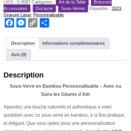
UGS :
S-9087
Catégories :
Art de la Table
,
Boissons
en
Accessoires
,
Ducasse
,
Sous-Verres
Étiquettes :
2023
,
Bambou
Gravure Laser
,
Personnalisable
(rond
F
M
C
P
ou
a
e
o
ar
carré)
c
ss
p
ta
Description
Informations complémentaires
e
e
y
g
Avis (0)
b
n
Li
er
o
g
n
Description
o
er
k
k
Sous-Verre en Bambou Personnalisable – Avec ou
Sans les Géants d’Ath
Apportez une touche naturelle et authentique à votre
quotidien avec ce sous-verre en bambou, à la fois pratique
et élégant. Que vous optiez pour une personnalisation