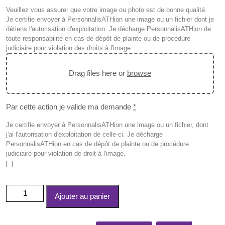
Veuillez vous assurer que votre image ou photo est de bonne qualité.
Je certifie envoyer à PersonnalisATHion une image ou un fichier dont je
détiens l'autorisation d'exploitation. Je décharge PersonnalisATHion de
toute responsabilité en cas de dépôt de plainte ou de procédure
judiciaire pour violation des droits à l'image.
Drag files here or
browse
Par cette action je valide ma demande
*
Je certifie envoyer à PersonnalisATHion une image ou un fichier, dont
j'ai l'autorisation d'exploitation de celle-ci. Je décharge
PersonnalisATHion en cas de dépôt de plainte ou de procédure
judiciaire pour violation de droit à l'image.
quantité
Ajouter au panier
de
Sous-
verre