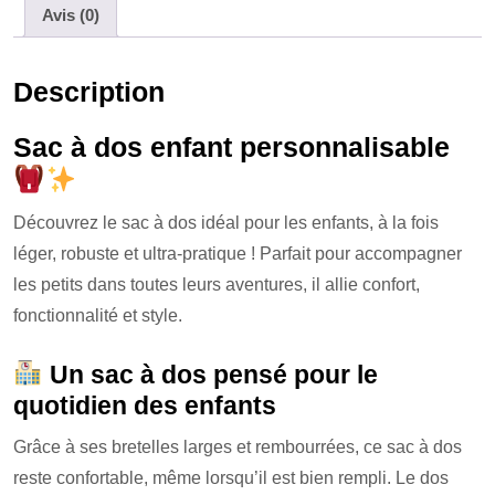
e
e
y
g
Avis (0)
b
n
Li
er
o
g
n
Description
o
er
k
k
Sac à dos enfant personnalisable
Découvrez le sac à dos idéal pour les enfants, à la fois
léger, robuste et ultra-pratique ! Parfait pour accompagner
les petits dans toutes leurs aventures, il allie confort,
fonctionnalité et style.
Un sac à dos pensé pour le
quotidien des enfants
Grâce à ses bretelles larges et rembourrées, ce sac à dos
reste confortable, même lorsqu’il est bien rempli. Le dos