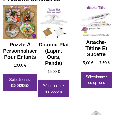
Attache-
Puzzle À
Doudou Plat
Tétine Et
Personnaliser
(Lapin,
Sucette
Pour Enfants
Ours,
Panda)
Pl
5,00
€
–
7,50
€
10,00
€
de
C
15,00
€
Ce
prix
pr
Sélectionnez
produit
Ce
Sélectionnez
5,0
a
les options
a
produit
les options
à
Sélectionnez
p
plusieurs
a
7,5
les options
va
variations.
plusieurs
L
Les
variations.
o
options
Les
p
peuvent
options