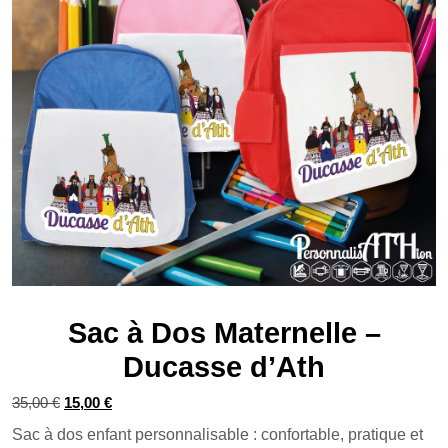
Sac à Dos Maternelle –
Ducasse d’Ath
Le
Le
35,00
€
15,00
€
prix
prix
Sac à dos enfant personnalisable : confortable, pratique et