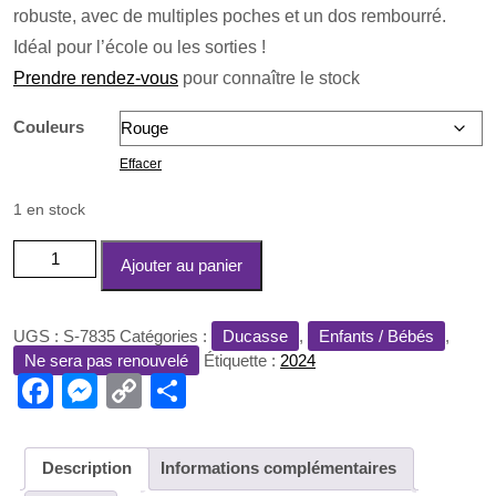
initial
actuel
robuste, avec de multiples poches et un dos rembourré.
était :
est :
Idéal pour l’école ou les sorties !
35,00 €.
15,00 €.
Prendre rendez-vous
pour connaître le stock
Couleurs
Effacer
1 en stock
quantité
Ajouter au panier
de
Sac
à
UGS :
S-7835
Catégories :
Ducasse
,
Enfants / Bébés
,
Dos
Ne sera pas renouvelé
Étiquette :
2024
Maternelle
F
M
C
P
-
a
e
o
ar
Ducasse
d'Ath
c
ss
p
ta
Description
Informations complémentaires