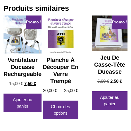
Produits similaires
Promo !
Promo !
Jeu De
Ventilateur
Planche À
Casse-Tête
Ducasse
Découper En
Ducasse
Rechargeable
Verre
Trempé
Le
Le
5,00
€
2,50
€
Le
Le
15,00
€
7,50
€
prix
prix
prix
prix
Plage
20,00
€
–
25,00
€
initial
actu
initial
actuel
de
Ajouter au
Ce
Ajouter au
était :
est :
était :
est :
prix :
panier
produit
panier
Choix des
5,00 €.
2,50 
15,00 €.
7,50 €.
20,00 €
a
options
à
plusieurs
25,00 €
variations.