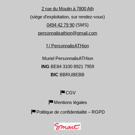
s
la
2 rue du Moulin à 7800 Ath
p
(siège d’exploitation, sur rendez-vous)
d
0494 42 79 90
(SMS)
pr
personnalisathion@gmail.com
f / PersonnalisATHion
Muriel PersonnalisATHion
ING
BE84 3100 8921 7959
BIC
BBRUBEBB
CGV
Mentions légales
Politique de confidentialité – RGPD