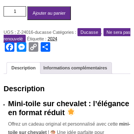
quantité
Ajouter au panier
de
Mini-
toile
UGS :
Z-24016-ducasse
Catégories :
Ducasse
,
Ne sera pas
sur
renouvelé
Étiquette :
2024
chevalet
F
M
C
P
a
e
o
ar
c
ss
p
ta
Description
Informations complémentaires
e
e
y
g
b
n
Li
er
Description
o
g
n
o
er
k
Mini-toile sur chevalet : l’élégance
en format réduit
k
Offrez un cadeau original et personnalisé avec cette
mini-
toile sur chevalet
!
Une idée parfaite pour