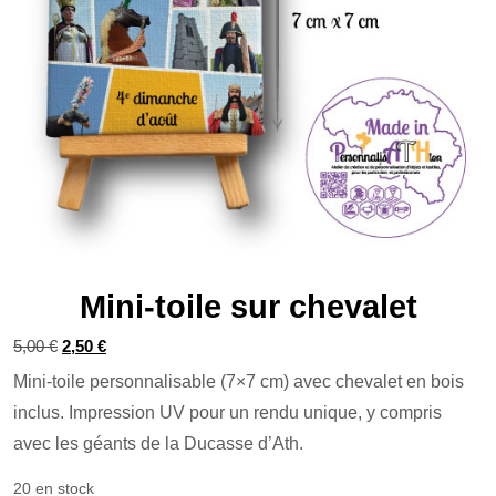
Mini-toile sur chevalet
Le
Le
5,00
€
2,50
€
prix
prix
Mini-toile personnalisable (7×7 cm) avec chevalet en bois
initial
actuel
inclus. Impression UV pour un rendu unique, y compris
était :
est :
avec les géants de la Ducasse d’Ath.
5,00 €.
2,50 €.
20 en stock