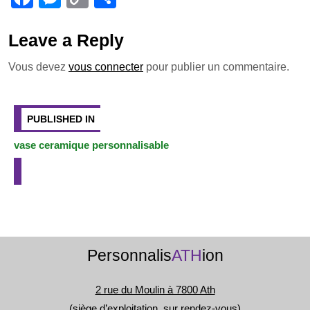
b
n
Li
er
a
e
o
ar
o
g
n
c
ss
p
ta
Leave a Reply
o
er
k
e
e
y
g
Vous devez
vous connecter
pour publier un commentaire.
k
b
n
Li
er
Navigation
o
g
n
de
PUBLISHED IN
o
er
k
l’article
vase ceramique personnalisable
k
Personnalis
ATH
ion
2 rue du Moulin à 7800 Ath
(siège d’exploitation, sur rendez-vous)