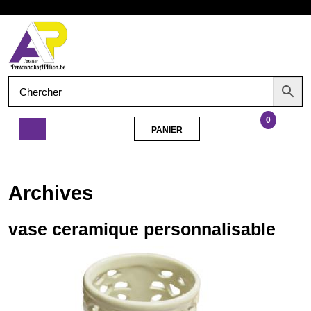
Aller
Ouvrir
au
contenu
le
menu
0
PANIER
PANIER
vase
ceramique
personnalisable
Archives
vase ceramique personnalisable