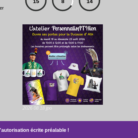
15
8
14
er
2026 08 18 jpo
autorisation écrite préalable !