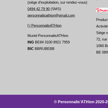
(siège d’exploitation, sur rendez-vous)
0494 42 79 90
(SMS)
personnalisathion@gmail.com
Produc
f / PersonnalisATHion
Activit
Siège s
Muriel PersonnalisATHion
72, rue
ING
BE84 3100 8921 7959
1060 Br
BIC
BBRUBEBB
BE 089
© Personnalis'ATHion 2020-2026