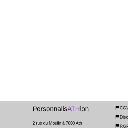
Personnalis
ATH
ion
CG
Disc
2 rue du Moulin à 7800 Ath
RG