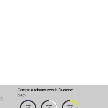
Compte à rebours vers la Ducasse
d’Ath
s)
JOURS
HEURES
MINUTES