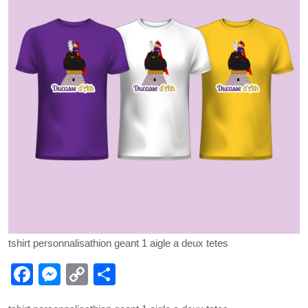
tshirt personnalisathion geant 1 aigle a deux tetes
F
M
C
P
a
e
o
ar