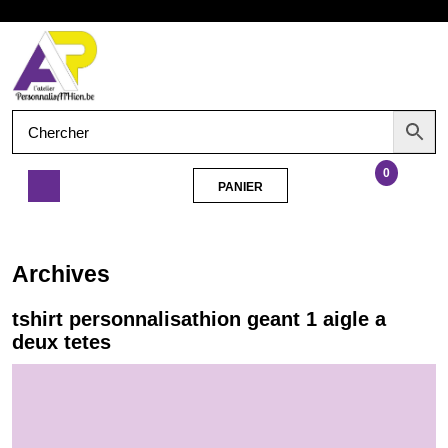
Aller
Ouvrir
au
contenu
le
menu
0
PANIER
PANIER
tshirt
personnalisathion
geant
Archives
1
aigle
tshirt personnalisathion geant 1 aigle a
a
deux tetes
deux
tetes