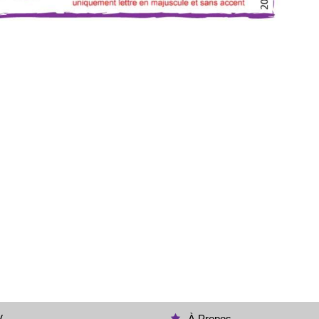
V
À Propos