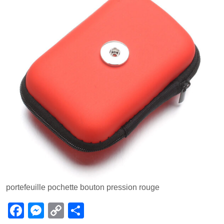
portefeuille pochette bouton pression rouge
F
M
C
P