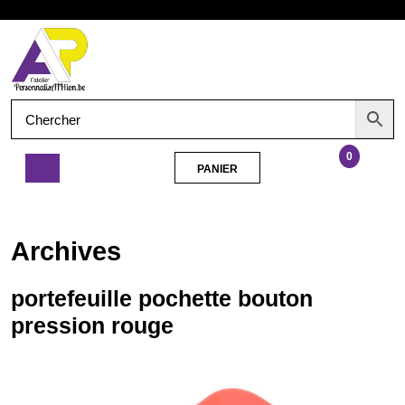
Aller
Ouvrir
au
contenu
le
menu
0
PANIER
PANIER
portefeuille
pochette
bouton
Archives
pression
rouge
portefeuille pochette bouton
pression rouge