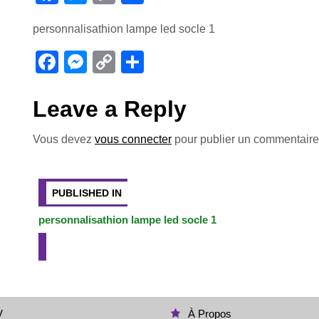
a
e
o
ar
personnalisathion lampe led socle 1
c
ss
p
ta
e
e
y
g
F
M
C
P
b
n
Li
er
a
e
o
ar
o
g
n
c
ss
p
ta
Leave a Reply
o
er
k
e
e
y
g
Vous devez
vous connecter
pour publier un commentaire
k
b
n
Li
er
Navigation
o
g
n
o
er
k
de
PUBLISHED IN
k
personnalisathion lampe led socle 1
l’article
V
À Propos