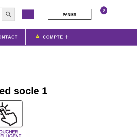
0
PANIER
PANIER
personnalisathion
lampe
led
ONTACT
COMPTE
socle
1
ed socle 1