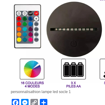
personnalisathion lampe led socle 1
F
M
C
P