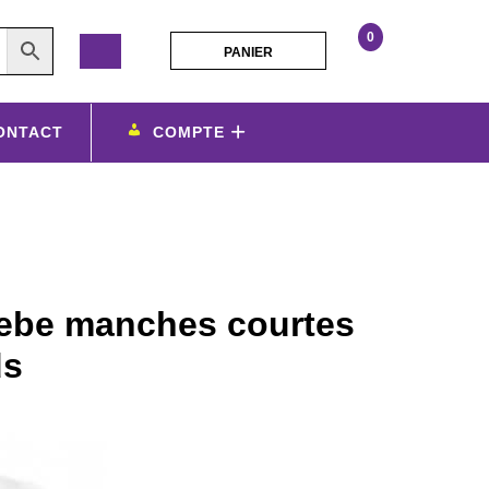
0
PANIER
PANIER
personnalisathion
body
bebe
ONTACT
COMPTE
manches
courtes
ma
premiere
ducasse
pieds
bebe manches courtes
ds