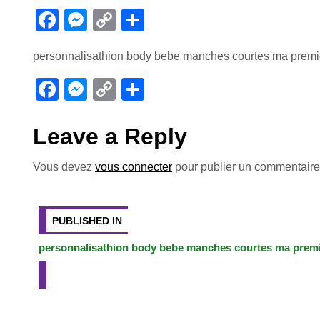
F
M
C
P
a
e
o
ar
personnalisathion body bebe manches courtes ma premi
c
ss
p
ta
e
e
y
g
F
M
C
P
b
n
Li
er
a
e
o
ar
o
g
n
c
ss
p
ta
Leave a Reply
o
er
k
e
e
y
g
Vous devez
vous connecter
pour publier un commentaire
k
b
n
Li
er
Navigation
o
g
n
o
er
k
de
PUBLISHED IN
k
personnalisathion body bebe manches courtes ma premi
l’article