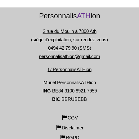
Personnalis
ATH
ion
2 rue du Moulin à 7800 Ath
(siège d’exploitation, sur rendez-vous)
0494 42 79 90
(SMS)
personnalisathion@gmail.com
f / PersonnalisATHion
Muriel PersonnalisATHion
ING
BE84 3100 8921 7959
BIC
BBRUBEBB
CGV
Disclaimer
RGPD