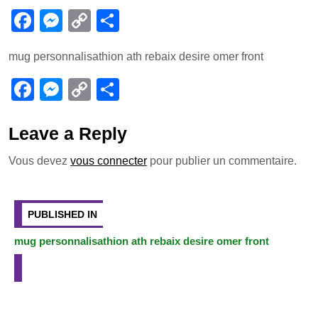
F
M
C
P
a
e
o
ar
mug personnalisathion ath rebaix desire omer front
c
ss
p
ta
e
e
y
g
F
M
C
P
b
n
Li
er
a
e
o
ar
o
g
n
c
ss
p
ta
Leave a Reply
o
er
k
e
e
y
g
Vous devez
vous connecter
pour publier un commentaire.
k
b
n
Li
er
Navigation
o
g
n
de
PUBLISHED IN
o
er
k
l’article
mug personnalisathion ath rebaix desire omer front
k