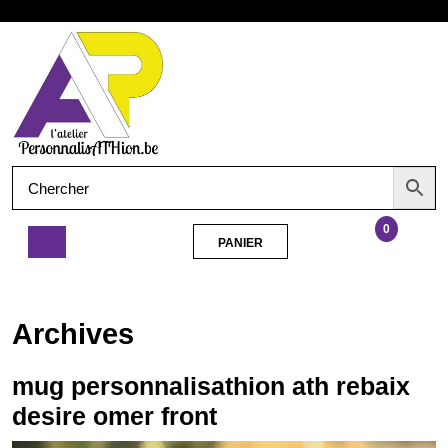
Aller
Ouvrir
au
contenu
le
menu
0
PANIER
PANIER
mug
personnalisathion
ath
Archives
rebaix
desire
omer
mug personnalisathion ath rebaix
front
desire omer front