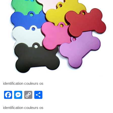
identification couleurs os
F
M
C
P
a
e
o
ar
identification couleurs os
c
ss
p
ta