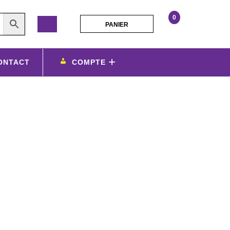
0
PANIER
PANIER
frisbee
avec
pochette
ONTACT
COMPTE