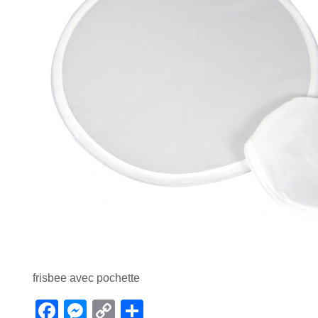
frisbee avec pochette
F
M
C
P