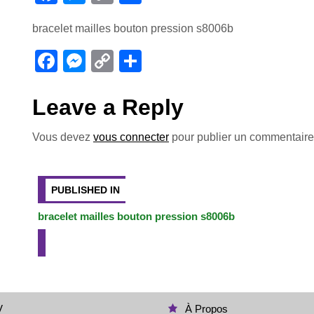
a
e
o
ar
bracelet mailles bouton pression s8006b
c
ss
p
ta
e
e
y
g
F
M
C
P
b
n
Li
er
a
e
o
ar
o
g
n
c
ss
p
ta
Leave a Reply
o
er
k
e
e
y
g
Vous devez
vous connecter
pour publier un commentaire
k
b
n
Li
er
Navigation
o
g
n
o
er
k
de
PUBLISHED IN
k
bracelet mailles bouton pression s8006b
l’article
V
À Propos