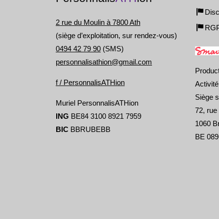
Disc
2 rue du Moulin à 7800 Ath
RG
(siège d’exploitation, sur rendez-vous)
0494 42 79 90
(SMS)
personnalisathion@gmail.com
Produc
f / PersonnalisATHion
Activit
Siège s
Muriel PersonnalisATHion
72, rue
ING
BE84 3100 8921 7959
1060 Br
BIC
BBRUBEBB
BE 089