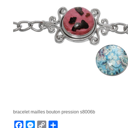
bracelet mailles bouton pression s8006b
F
M
C
P