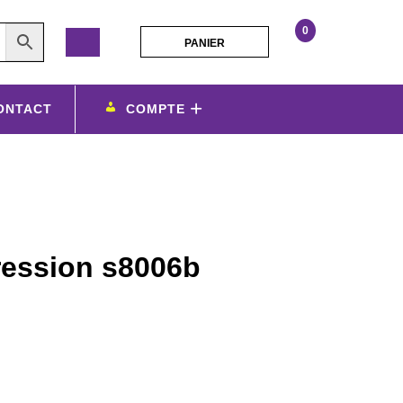
0
PANIER
PANIER
bracelet
mailles
bouton
ONTACT
COMPTE
pression
s8006b
ression s8006b