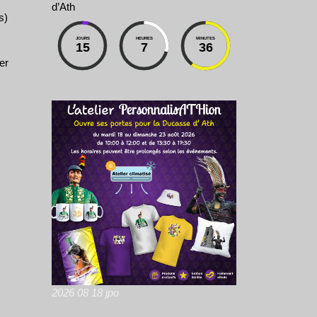
d’Ath
s)
JOURS
HEURES
MINUTES
15
7
36
er
2026 08 18 jpo