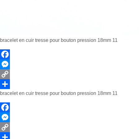
bracelet en cuir tresse pour bouton pression 18mm 11
F
a
M
c
e
C
bracelet en cuir tresse pour bouton pression 18mm 11
e
s
o
P
b
s
p
a
o
e
y
r
F
o
n
L
t
a
M
k
g
i
a
c
e
C