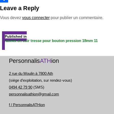
e
n
g
e
s
o
P
Leave a Reply
r
k
e
b
s
p
a
Vous devez
vous connecter
pour publier un commentaire.
r
o
e
y
r
Navigation
o
n
L
t
de
Published in
k
g
i
a
l’article
bracelet en cuir tresse pour bouton pression 18mm 11
e
n
g
r
k
e
Personnalis
ATH
ion
r
2 rue du Moulin à 7800 Ath
(siège d’exploitation, sur rendez-vous)
0494 42 79 90
(SMS)
personnalisathion@gmail.com
f / PersonnalisATHion