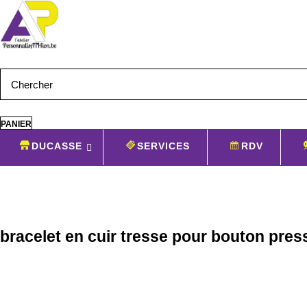
Aller
au
contenu
bracelet
PANIER
PANIER
en
cuir
DUCASSE
SERVICES
RDV
tresse
pour
bouton
pression
18mm
11
bracelet en cuir tresse pour bouton pre