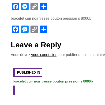
F
M
C
P
a
e
o
ar
bracelet cuir noir tresse bouton pression s 8000b
c
ss
p
ta
e
e
y
g
F
M
C
P
b
n
Li
er
a
e
o
ar
o
g
n
c
ss
p
ta
Leave a Reply
o
er
k
e
e
y
g
Vous devez
vous connecter
pour publier un commentaire
k
b
n
Li
er
Navigation
o
g
n
o
er
k
de
PUBLISHED IN
k
bracelet cuir noir tresse bouton pression s 8000b
l’article