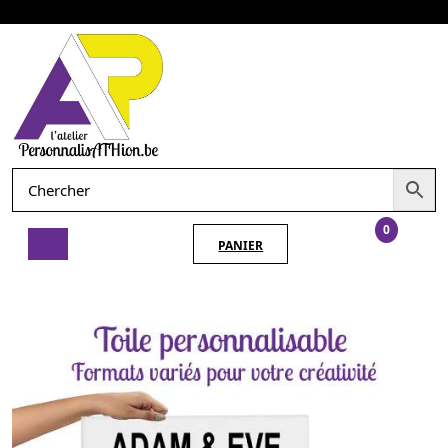
Aller
Ouvrir
au
le
contenu
menu
0
PANIER
PANIER
Toile
personnalisable
–
Formats
variés