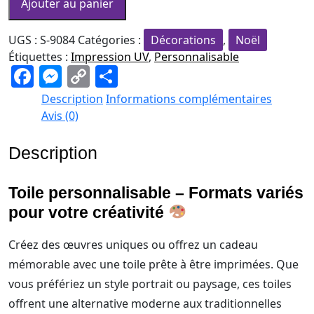
Toile
Ajouter au panier
personnalisable
–
UGS :
S-9084
Catégories :
Décorations
,
Noël
Formats
Étiquettes :
Impression UV
,
Personnalisable
F
M
C
P
variés
a
e
o
ar
Description
Informations complémentaires
c
ss
p
ta
Avis (0)
e
e
y
g
Description
b
n
Li
er
o
g
n
Toile personnalisable – Formats variés
o
er
k
pour votre créativité
k
Créez des œuvres uniques ou offrez un cadeau
mémorable avec une toile prête à être imprimées. Que
vous préfériez un style portrait ou paysage, ces toiles
offrent une alternative moderne aux traditionnelles