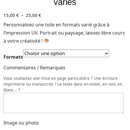
variés
Plage
15,00
€
–
25,00
€
de
Personnalisez une toile en formats varié grâce à
prix :
l’impression UV. Portrait ou paysage, laissez libre cours
15,00 €
à votre créativité !
à
25,00 €
Formats
Commentaires / Remarques
Vous souhaitez une mise en page particulière ? Une écriture
imprimerie ou manuscrite ? Le texte dans en violet, en noir, en
blanc... ?
Image ou photo