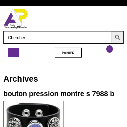
Aller
Ouvrir
au
contenu
le
menu
0
PANIER
PANIER
bouton
pression
montre
Archives
s
7988
b
bouton pression montre s 7988 b