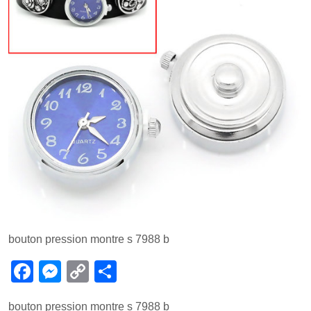
bouton pression montre s 7988 b
F
M
C
P
a
e
o
ar
bouton pression montre s 7988 b