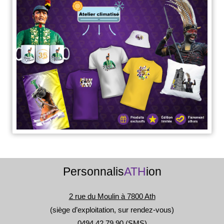
o
er
k
k
Personnalis
ATH
ion
2 rue du Moulin à 7800 Ath
(siège d’exploitation, sur rendez-vous)
0494 42 79 90
(SMS)