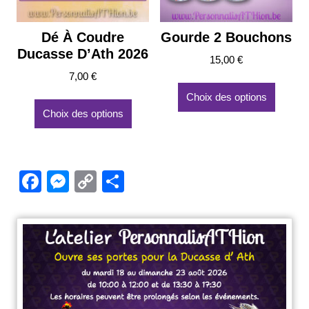
Dé À Coudre
Gourde 2 Bouchons
Ducasse D’Ath 2026
15,00
€
7,00
€
Ce
produit
Ce
Choix des options
a
produit
Choix des options
plusieu
a
variatio
plusieurs
Les
variations.
options
Les
F
M
C
P
peuven
options
a
e
o
ar
être
peuvent
choisie
être
c
ss
p
ta
sur
choisies
e
e
y
g
la
sur
page
la
b
n
Li
er
du
page
o
g
n
produit
du
produit