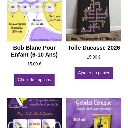
Bob Blanc Pour
Toile Ducasse 2026
Enfant (6-10 Ans)
15,00
€
15,00
€
Ce
Ajouter au panier
produit
Choix des options
a
plusieurs
variations.
Les
options
peuvent
être