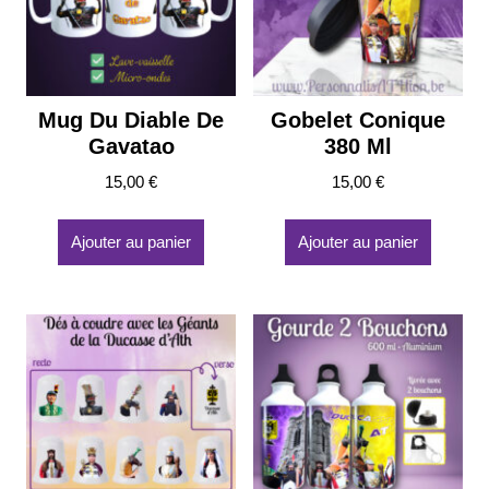
choisies
sur
la
page
du
Mug Du Diable De
Gobelet Conique
produit
Gavatao
380 Ml
15,00
€
15,00
€
Ajouter au panier
Ajouter au panier