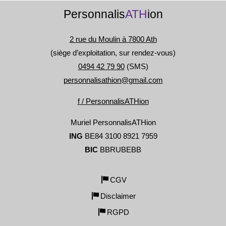
Personnalis
ATH
ion
2 rue du Moulin à 7800 Ath
(siège d’exploitation, sur rendez-vous)
0494 42 79 90
(SMS)
personnalisathion@gmail.com
f / PersonnalisATHion
Muriel PersonnalisATHion
ING
BE84 3100 8921 7959
BIC
BBRUBEBB
CGV
Disclaimer
RGPD