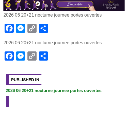
2026 06 20+21 nocturne journee portes ouvertes
F
M
C
P
a
e
o
ar
2026 06 20+21 nocturne journee portes ouvertes
c
ss
p
ta
e
e
y
g
F
M
C
P
b
n
Li
er
a
e
o
ar
Navigation
o
g
n
c
ss
p
ta
de
PUBLISHED IN
o
er
k
e
e
y
g
l’article
k
b
n
Li
er
2026 06 20+21 nocturne journee portes ouvertes
o
g
n
o
er
k
k