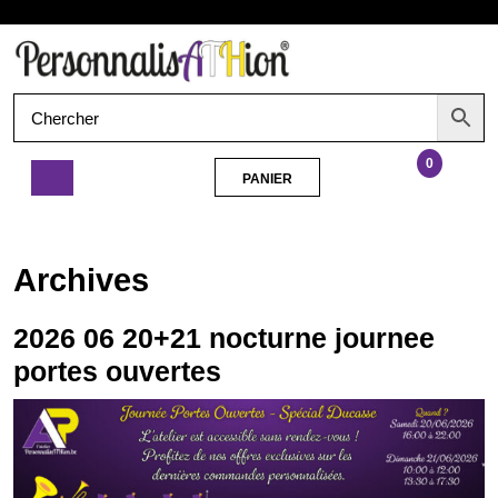
Aller
Ouvrir
au
contenu
le
menu
0
PANIER
PANIER
2026
06
20+21
Archives
nocturne
journee
portes
2026 06 20+21 nocturne journee
ouvertes
portes ouvertes